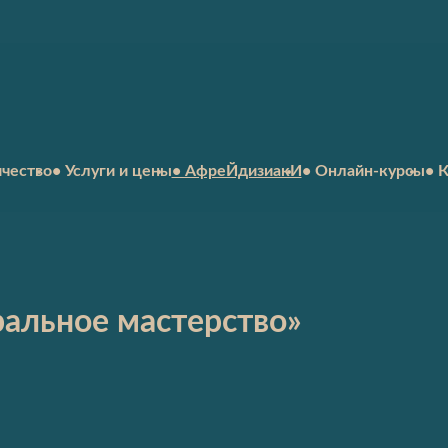
ичество
• Услуги и цены
• АфреЙдизиакИ
• Онлайн-курсы
• 
альное мастерство»