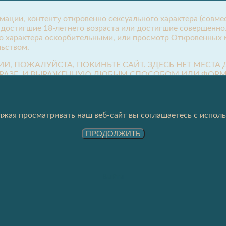
рмации, контенту откровенно сексуального характера (сов
, достигшие 18-летнего возраста или достигшие совершенно
о характера оскорбительными, или просмотр Откровенных м
ьством.
ИИ, ПОЖАЛУЙСТА, ПОКИНЬТЕ САЙТ. ЗДЕСЬ НЕТ МЕСТ
РАЗЕ, И ВЫРАЖЕННУЮ ЛЮБЫМ СПОСОБОМ ИЛИ ФОРМ
ЕТСТВУЮЩИМ ОРГАНАМ ВЛАСТИ.
 содержания допускается лишь взрослым лицам, которые за
ляются правдивыми:
жая просматривать наш веб-сайт вы соглашаетесь с исполь
 в своей юрисдикции и в которой я нахожусь в момент пр
ПРОДОЛЖИТЬ
иалы сексуального характера и считаю, что они не являют
ьного характера несовершеннолетним лицам, а также тем, к
ь доступ к данному контенту в личных целях, а не от имен
 загрузка откровенных материалов сексуального характера н
Выйти
ать к ним доступ;
нии этого сайта и/или делиться с ними контентом с этого 
облачения или правовые последствия просмотра, чтения ил
 страхом наказания за лжесвидетельство является уголовн
айты, не будут нести ответственность за любые правовые по