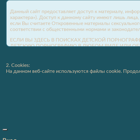
Данный сайт предоставляет доступ к материалу, инфо
характера»). Доступ к данному сайту имеют лишь лица
если Вы считаете Откровенные материалы сексуальног
соответствии с общественными нормами и законодател
ЕСЛИ ВЫ ЗДЕСЬ В ПОИСКАХ ДЕТСКОЙ ПОРНОГРАФ
ДЕТСКУЮ ПОРНОГРАФИЮ В ЛЮБОМ ВИДЕ ИЛИ ОБ
ОПОРОЧИВАНИЮ ДЕТЕЙ БУДУТ ПЕРЕДАНЫ СООТВ
Доступ к данному сайту и разрешение на просмотр его
2. Cookies:
применимым законам, что следующие утверждения яв
На данном веб-сайте используются файлы cookie. Продол
– Я ВЗРОСЛЫЙ, достигший совершеннолетнего возраста
доступных через этот сайт;
– Я желаю получать/просматривать откровенные матер
– Я не буду показывать откровенные материалы сексуал
– Я добровольно принял решение просмотреть и получит
– Я определил, что просмотр, чтение, прослушивание и
штата, провинции или страны, из которых я будут получ
– Я не буду сообщать несовершеннолетним о существова
– Я несу полную ответственность за любые ложные раз
Я понимаю, что предоставление ложных заявлений под
– Я согласен, что ни этот сайт, ни его партнёрские с