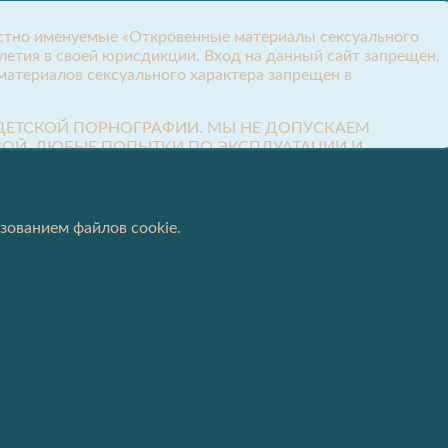
местно именуемые «Откровенные материалы сексуального
летия в своей юрисдикции. Вход на данный сайт запрещен,
атериалов сексуального характера запрещен в
А ДЕТСКОЙ ПОРНОГРАФИИ. МЫ НЕ ДОПУСКАЕМ
ОЙ. ЛЮБЫЕ ПОПЫТКИ ПО ЭКСПЛУАТАЦИИ И
являют под страхом наказания за лжесвидетельство по
зованием файлов cookie.
осмотра откровенных материалов сексуального характера
ся непристойными или оскорбительными;
ого они могут оскорбить;
и какого-либо правительства;
е нарушает правила и законы общества, города, округа,
сайта;
и скачивания любых материалов, доступных на этом сайте.
ым преступлением;
следствия, вытекающие в результате мошеннического доступа