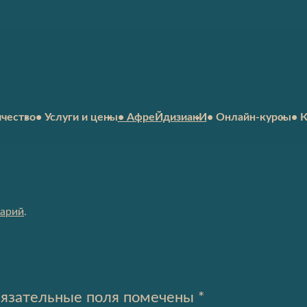
ичество
• Услуги и цены
• АфреЙдизиакИ
• Онлайн-курсы
• 
тарий
.
язательные поля помечены
*