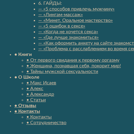
6. ГАЙДЫ:
— «5 способов привлечь мужчину»
— «Лингам-массаж»
— «Минет. Оральное мастерство»
— «5 ошибок в сексе»
— «Когда не хочется секса»
— «Где лучше знакомиться»
— «Как оформить анкету на сайте знакомст
— «Проблема с расслаблением во время се
• Книги
• От первого свидания к первому оргазму
• Женщина, познавшая себя, покорит мир!
• Тайны мужской сексуальности
• О Школе
• Макс Исаев
• Алекс
• Александр
• Статьи
• Отзывы
• Контакты
• Контакты
• Сотрудничество