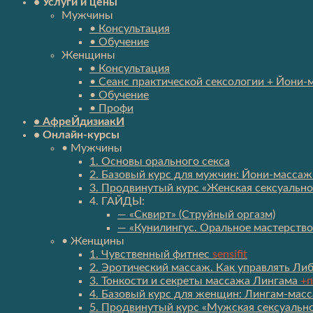
• Услуги и цены
Мужчины
• Консультация
• Обучение
Женщины
• Консультация
• Сеанс практической сексологии + Йони-
• Обучение
• Профи
• АфреЙдизиакИ
• Онлайн-курсы
• Мужчины
1. Основы орального секса
2. Базовый курс для мужчин: Йони-массаж 
3. Продвинутый курс «Женская сексуально
4. ГАЙДЫ:
— «Сквирт» (Струйный оргазм)
— «Кунилингус. Оральное мастерство
• Женщины
1. Чувственный фитнес
sensifit
2. Эротический массаж. Как управлять Л
3. Тонкости и секреты массажа Лингама
+п
4. Базовый курс для женщин: Лингам-масс
5. Продвинутый курс «Мужская сексуально