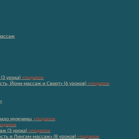
массаж
(3 урока)
+подарок
сть, Йони-массаж и Свирт» (6 уроков)
+подарок
»
ибидо мужчины
+подарок
одарок
аж (3 урока)
+подарок
сть и Лингам-массаж» (8 уроков)
+подарок