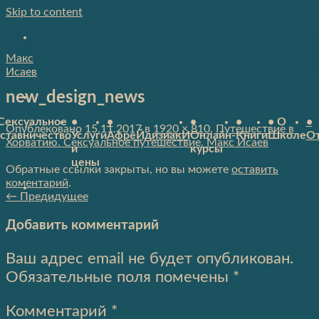
Skip to content
Макс
Исаев
new_design_news
Сексуальное
•
•
•
•
• О
•
Опублековано
15.11.2017
в
1920 × 810
,
Путешествие в
ставничество
Услуги
АфреЙдизиакИ
Онлайн-
Книги
Школе
О
Хорватию. Сексуальное путешествие. Макс Исаев
и
курсы
цены
Обратные ссылки закрыты, но вы можете
оставить
коментарий
.
←
Предидущее
Добавить комментарий
Ваш адрес email не будет опубликован.
Обязательные поля помечены
*
Комментарий
*