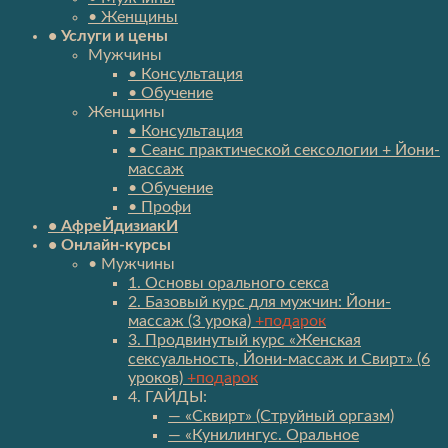
• Женщины
• Услуги и цены
Мужчины
• Консультация
• Обучение
Женщины
• Консультация
• Сеанс практической сексологии + Йони-
массаж
• Обучение
• Профи
• АфреЙдизиакИ
• Онлайн-курсы
• Мужчины
1. Основы орального секса
2. Базовый курс для мужчин: Йони-
массаж (3 урока)
+подарок
3. Продвинутый курс «Женская
сексуальность, Йони-массаж и Свирт» (6
уроков)
+подарок
4. ГАЙДЫ:
— «Сквирт» (Струйный оргазм)
— «Кунилингус. Оральное