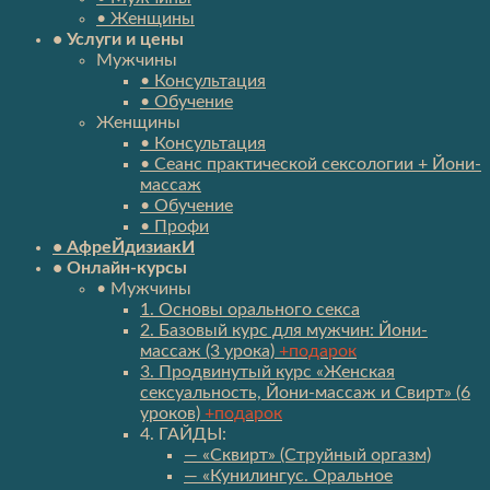
• Женщины
• Услуги и цены
Мужчины
• Консультация
• Обучение
Женщины
• Консультация
• Сеанс практической сексологии + Йони-
массаж
• Обучение
• Профи
• АфреЙдизиакИ
• Онлайн-курсы
• Мужчины
1. Основы орального секса
2. Базовый курс для мужчин: Йони-
массаж (3 урока)
+подарок
3. Продвинутый курс «Женская
сексуальность, Йони-массаж и Свирт» (6
уроков)
+подарок
4. ГАЙДЫ:
— «Сквирт» (Струйный оргазм)
— «Кунилингус. Оральное