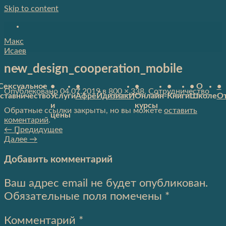
Skip to content
Макс
Исаев
new_design_cooperation_mobile
Сексуальное
•
•
•
•
• О
•
Опублековано
04.07.2019
в
800 × 338
,
Сотрудничество
ставничество
Услуги
АфреЙдизиакИ
Онлайн-
Книги
Школе
О
и
курсы
Обратные ссылки закрыты, но вы можете
оставить
цены
коментарий
.
←
Предидущее
Далее
→
Добавить комментарий
Ваш адрес email не будет опубликован.
Обязательные поля помечены
*
Комментарий
*