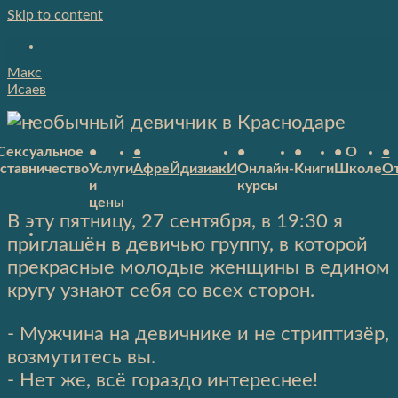
Skip to content
Макс
Исаев
Сексуальное
•
•
•
•
• О
•
ставничество
Услуги
АфреЙдизиакИ
Онлайн-
Книги
Школе
О
и
курсы
цены
В эту пятницу, 27 сентября, в 19:30 я
приглашён в девичью группу, в которой
прекрасные молодые женщины в едином
кругу узнают себя со всех сторон.
- Мужчина на девичнике и не стриптизёр,
возмутитесь вы.
- Нет же, всё гораздо интереснее!