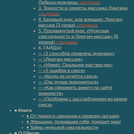
Либидо мужчины
+подарок
3. Тонкости и секреты массажа Лингама
+подарок
4. Базовый курс для женщин: Лингам-
массаж (3 урока)
+подарок
5. Продвинутый курс «Мужская
сексуальность и Лингам-массаж» (8
уроков)
+подарок
6. ГАЙДЫ:
— «5 способов привлечь мужчину»
— «Лингам-массаж»
— «Минет. Оральное мастерство»
— «5 ошибок в сексе»
— «Когда не хочется секса»
— «Где лучше знакомиться»
— «Как оформить анкету на сайте
знакомств»
— «Проблема с расслаблением во время
секса»
• Книги
• От первого свидания к первому оргазму
• Женщина, познавшая себя, покорит мир!
• Тайны мужской сексуальности
• О Школе