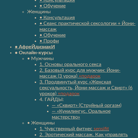
• Консультация
• Обучение
Женщины
• Консультация
• Сеанс практической сексологии + Йони-
массаж
• Обучение
• Профи
• АфреЙдизиакИ
• Онлайн-курсы
• Мужчины
1. Основы орального секса
2. Базовый курс для мужчин: Йони-
массаж (3 урока)
+подарок
3. Продвинутый курс «Женская
сексуальность, Йони-массаж и Свирт» (6
уроков)
+подарок
4. ГАЙДЫ:
— «Сквирт» (Струйный оргазм)
— «Кунилингус. Оральное
мастерство»
• Женщины
1. Чувственный фитнес
sensifit
2. Эротический массаж. Как управлять