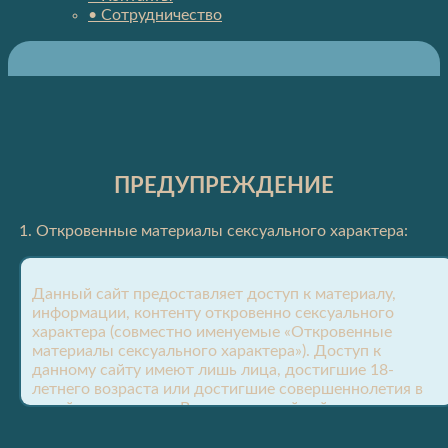
• Сотрудничество
ПРЕДУПРЕЖДЕНИЕ
1. Откровенные материалы сексуального характера:
Данный сайт предоставляет доступ к материалу,
информации, контенту откровенно сексуального
характера (совместно именуемые «Откровенные
материалы сексуального характера»). Доступ к
данному сайту имеют лишь лица, достигшие 18-
летнего возраста или достигшие совершеннолетия в
своей юрисдикции. Вход на данный сайт запрещен,
если Вы считаете Откровенные материалы
сексуального характера оскорбительными, или