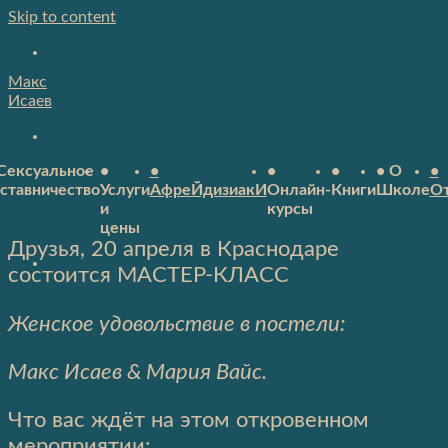
Skip to content
Макс
Исаев
Сексуальное
•
•
•
•
• О
•
ставничество
Услуги
АфреЙдизиакИ
Онлайн-
Книги
Школе
О
и
курсы
цены
Друзья, 20 апреля в Краснодаре
состоится МАСТЕР-КЛАСС
Женское удовольствие в постели:
Макс Исаев & Мария Вайс.
Что вас ждёт на этом откровенном
мероприятии: