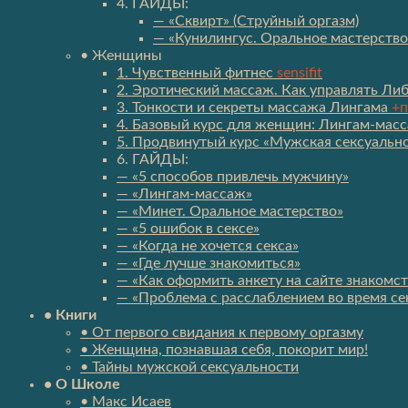
4. ГАЙДЫ:
— «Сквирт» (Струйный оргазм)
— «Кунилингус. Оральное мастерство
• Женщины
1. Чувственный фитнес
sensifit
2. Эротический массаж. Как управлять Л
3. Тонкости и секреты массажа Лингама
+п
4. Базовый курс для женщин: Лингам-масс
5. Продвинутый курс «Мужская сексуально
6. ГАЙДЫ:
— «5 способов привлечь мужчину»
— «Лингам-массаж»
— «Минет. Оральное мастерство»
— «5 ошибок в сексе»
— «Когда не хочется секса»
— «Где лучше знакомиться»
— «Как оформить анкету на сайте знакомст
— «Проблема с расслаблением во время се
• Книги
• От первого свидания к первому оргазму
• Женщина, познавшая себя, покорит мир!
• Тайны мужской сексуальности
• О Школе
• Макс Исаев