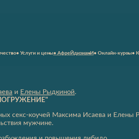
ичество
• Услуги и цены
• АфреЙдизиакИ
• Онлайн-курсы
• 
аева
и
Елены Рыдкиной
.
ПОГРУЖЕНИЕ"
ных секс-коучей Максима Исаева и Елены
ьствия мужчине.
возбуждения и повышения либидо.