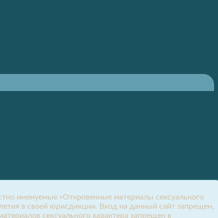
местно именуемые «Откровенные материалы сексуального
летия в своей юрисдикции. Вход на данный сайт запрещен,
атериалов сексуального характера запрещен в