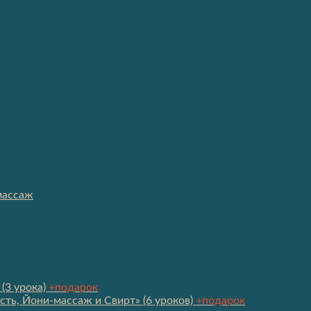
массаж
(3 урока)
+подарок
сть, Йони-массаж и Свирт» (6 уроков)
+подарок