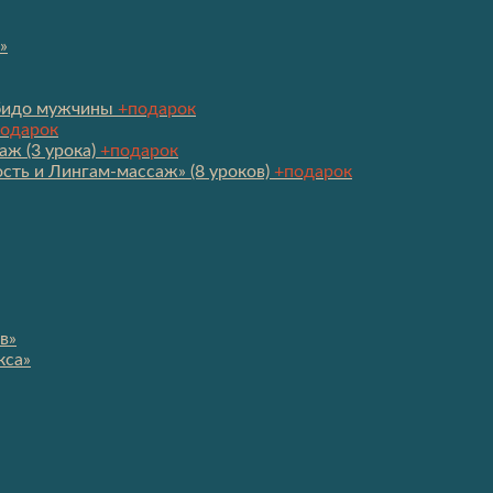
»
ибидо мужчины
+подарок
одарок
аж (3 урока)
+подарок
сть и Лингам-массаж» (8 уроков)
+подарок
в»
кса»