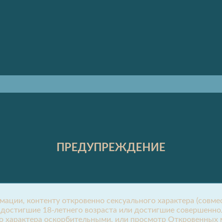
ПРЕДУПРЕЖДЕНИЕ
рмации, контенту откровенно сексуального характера (сов
, достигшие 18-летнего возраста или достигшие совершенно
о характера оскорбительными, или просмотр Откровенных м