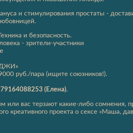
 ануса и стимулирования простаты - доста
любовницей.
Техника и безопасность.
еловека - зрители-участники
е
ОДЖИ»
9000 руб./пара (ищите союзников!).
79164088253 (Елена).
м или вас терзают какие-либо сомнения, 
го креативного проекта о сексе «Маша, дав