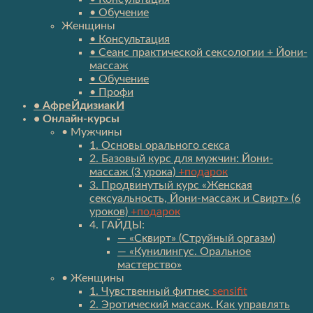
• Обучение
Женщины
• Консультация
• Сеанс практической сексологии + Йони-
массаж
• Обучение
• Профи
• АфреЙдизиакИ
• Онлайн-курсы
• Мужчины
1. Основы орального секса
2. Базовый курс для мужчин: Йони-
массаж (3 урока)
+подарок
3. Продвинутый курс «Женская
сексуальность, Йони-массаж и Свирт» (6
уроков)
+подарок
4. ГАЙДЫ:
— «Сквирт» (Струйный оргазм)
— «Кунилингус. Оральное
мастерство»
• Женщины
1. Чувственный фитнес
sensifit
2. Эротический массаж. Как управлять