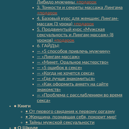
Либидо мужчины
+подарок
3. Тонкости и секреты массажа Лингама
+подарок
4. Базовый курс для женщин: Лингам-
массаж (3 урока)
+подарок
5. Продвинутый курс «Мужская
сексуальность и Лингам-массаж» (8
уроков)
+подарок
6. ГАЙДЫ:
— «5 способов привлечь мужчину»
— «Лингам-массаж»
— «Минет. Оральное мастерство»
— «5 ошибок в сексе»
— «Когда не хочется секса»
— «Где лучше знакомиться»
— «Как оформить анкету на сайте
знакомств»
— «Проблема с расслаблением во время
секса»
• Книги
• От первого свидания к первому оргазму
• Женщина, познавшая себя, покорит мир!
• Тайны мужской сексуальности
• О Школе