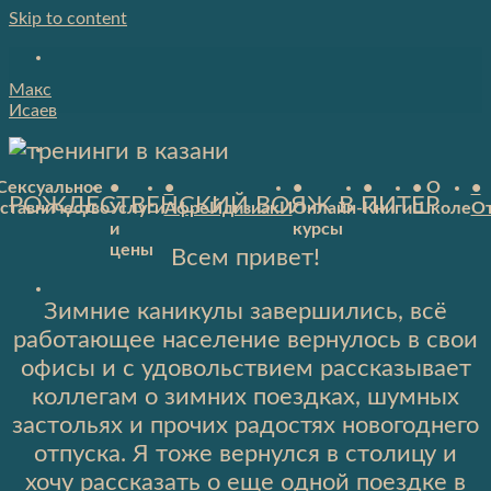
Skip to content
Макс
Исаев
Сексуальное
•
•
•
•
• О
•
РОЖДЕСТВЕНСКИЙ ВОЯЖ В ПИТЕР
ставничество
Услуги
АфреЙдизиакИ
Онлайн-
Книги
Школе
О
и
курсы
цены
Всем привет!
Зимние каникулы завершились, всё
работающее население вернулось в свои
офисы и с удовольствием рассказывает
коллегам о зимних поездках, шумных
застольях и прочих радостях новогоднего
отпуска. Я тоже вернулся в столицу и
хочу рассказать о еще одной поездке в