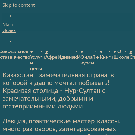
Skip to content
Макс
Исаев
Сексуальное
•
•
•
•
• О
•
ставничество
Услуги
АфреЙдизиакИ
Онлайн-
Книги
Школе
О
и
курсы
цены
Казахстан - замечательная страна, в
которой я давно мечтал побывать!
Красивая столица - Нур-Султан с
замечательными, добрыми и
гостеприимными людьми.
Лекция, практические мастер-классы,
много разговоров, заинтересованных