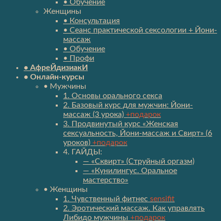
• Обучение
Женщины
• Консультация
• Сеанс практической сексологии + Йони-
массаж
• Обучение
• Профи
• АфреЙдизиакИ
• Онлайн-курсы
• Мужчины
1. Основы орального секса
2. Базовый курс для мужчин: Йони-
массаж (3 урока)
+подарок
3. Продвинутый курс «Женская
сексуальность, Йони-массаж и Свирт» (6
уроков)
+подарок
4. ГАЙДЫ:
— «Сквирт» (Струйный оргазм)
— «Кунилингус. Оральное
мастерство»
• Женщины
1. Чувственный фитнес
sensifit
2. Эротический массаж. Как управлять
Либидо мужчины
+подарок