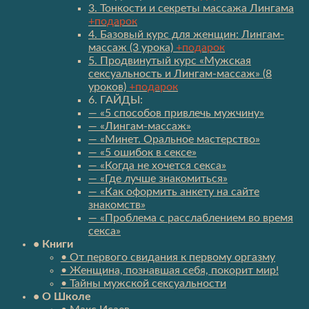
3. Тонкости и секреты массажа Лингама
+подарок
4. Базовый курс для женщин: Лингам-
массаж (3 урока)
+подарок
5. Продвинутый курс «Мужская
сексуальность и Лингам-массаж» (8
уроков)
+подарок
6. ГАЙДЫ:
— «5 способов привлечь мужчину»
— «Лингам-массаж»
— «Минет. Оральное мастерство»
— «5 ошибок в сексе»
— «Когда не хочется секса»
— «Где лучше знакомиться»
— «Как оформить анкету на сайте
знакомств»
— «Проблема с расслаблением во время
секса»
• Книги
• От первого свидания к первому оргазму
• Женщина, познавшая себя, покорит мир!
• Тайны мужской сексуальности
• О Школе