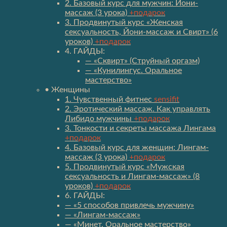
2. Базовый курс для мужчин: Йони-
массаж (3 урока)
+подарок
3. Продвинутый курс «Женская
сексуальность, Йони-массаж и Свирт» (6
уроков)
+подарок
4. ГАЙДЫ:
— «Сквирт» (Струйный оргазм)
— «Кунилингус. Оральное
мастерство»
• Женщины
1. Чувственный фитнес
sensifit
2. Эротический массаж. Как управлять
Либидо мужчины
+подарок
3. Тонкости и секреты массажа Лингама
+подарок
4. Базовый курс для женщин: Лингам-
массаж (3 урока)
+подарок
5. Продвинутый курс «Мужская
сексуальность и Лингам-массаж» (8
уроков)
+подарок
6. ГАЙДЫ:
— «5 способов привлечь мужчину»
— «Лингам-массаж»
— «Минет. Оральное мастерство»