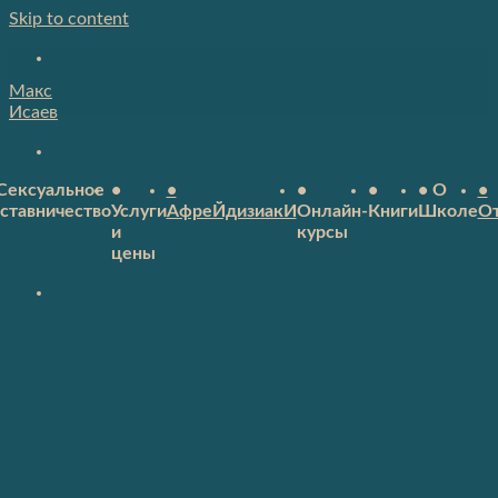
Skip to content
Макс
Исаев
Сексуальное
•
•
•
•
• О
•
ставничество
Услуги
АфреЙдизиакИ
Онлайн-
Книги
Школе
О
и
курсы
цены