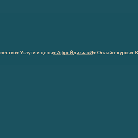
ичество
• Услуги и цены
• АфреЙдизиакИ
• Онлайн-курсы
• 